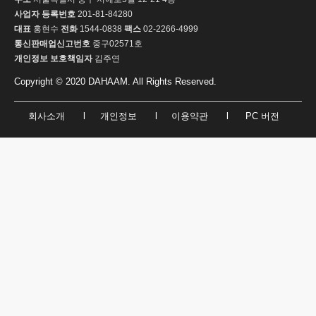
사업자 등록번호
201-81-84280
대표
홍현수
전화
1544-0838
팩스
02-2266-4999
통신판매업신고번호
중구02571호
개인정보 보호책임자
김주연
Copyright © 2020 DAHAAM. All Rights Reserved.
회사소개
l
개인정보
l
이용약관
l
PC 버전