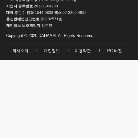
사업자 등록번호
201-81-84280
대표
홍현수
전화
1544-0838
팩스
02-2266-4999
통신판매업신고번호
중구02571호
개인정보 보호책임자
김주연
Copyright © 2020 DAHAAM. All Rights Reserved.
회사소개
l
개인정보
l
이용약관
l
PC 버전