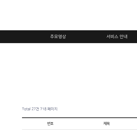
추모영상
서비스 안내
Total 27건
718 페이지
번호
제목