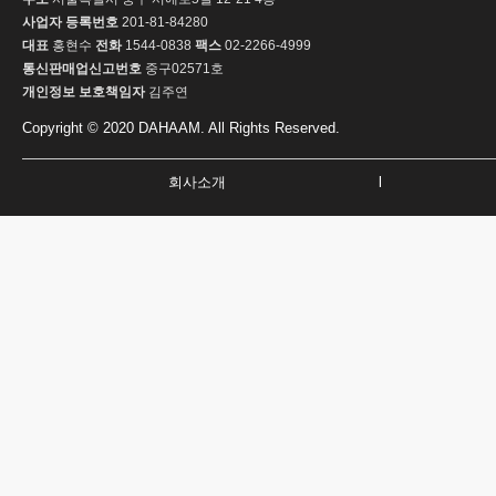
사업자 등록번호
201-81-84280
대표
홍현수
전화
1544-0838
팩스
02-2266-4999
통신판매업신고번호
중구02571호
개인정보 보호책임자
김주연
Copyright © 2020 DAHAAM. All Rights Reserved.
회사소개
l