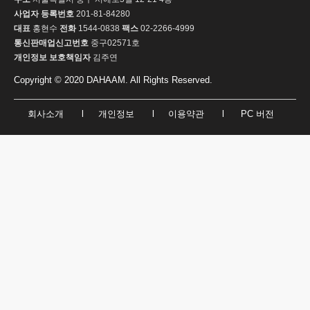
사업자 등록번호
201-81-84280
대표
홍현수
전화
1544-0838
팩스
02-2266-4999
통신판매업신고번호
중구02571호
개인정보 보호책임자
김주연
Copyright © 2020 DAHAAM. All Rights Reserved.
회사소개
l
개인정보
l
이용약관
l
PC 버전