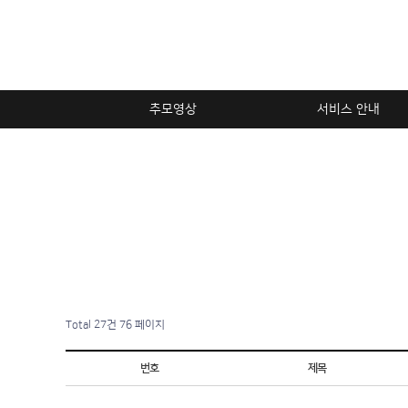
추모영상
서비스 안내
Total 27건
76 페이지
번호
제목